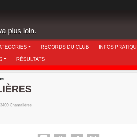
a plus loin.
ATEGORIES
RECORDS DU CLUB
INFOS PRATIQ
S
RÉSULTATS
res
LIÈRES
3400
Chamalières