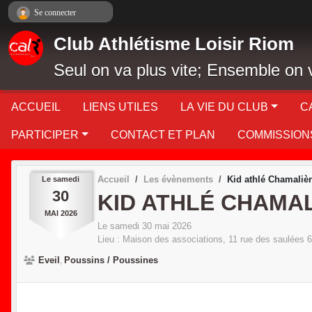
Panneau de gestion des cookies
Se connecter
Club Athlétisme Loisir Riom
Seul on va plus vite; Ensemble on v
ACCUEIL
LIENS UTILES
LA VIE DU CLUB
C
PARTICIPER
CONTACT ET PLAN
COMMISSION
Accueil
Les évènements
Kid athlé Chamaliè
Le
samedi
30
KID ATHLÉ CHAMA
MAI
2026
Le
samedi
30
mai
2026
Lieu :
Maison des associations, 11 rue des saulées
6
Eveil
Poussins / Poussines