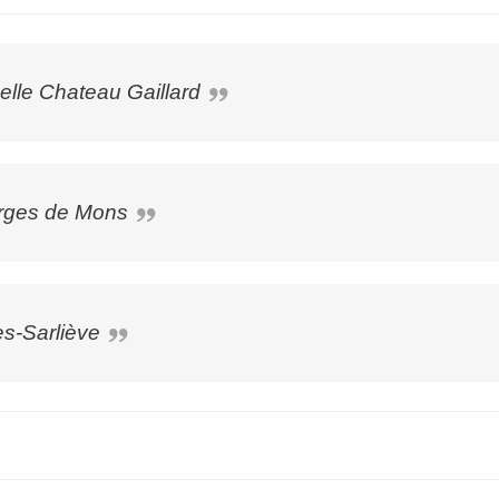
nelle Chateau Gaillard
orges de Mons
es-Sarliève