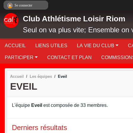
Panneau de gestion des cookies
Se connecter
Club Athlétisme Loisir Riom
Seul on va plus vite; Ensemble on v
ACCUEIL
LIENS UTILES
LA VIE DU CLUB
C
PARTICIPER
CONTACT ET PLAN
COMMISSION
Accueil
Les équipes
Eveil
EVEIL
L'équipe
Eveil
est composée de 33 membres.
Derniers résultats