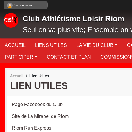
Panneau de gestion des cookies
Se connecter
Club Athlétisme Loisir Riom
Seul on va plus vite; Ensemble on v
ACCUEIL
LIENS UTILES
LA VIE DU CLUB
C
PARTICIPER
CONTACT ET PLAN
COMMISSION
Accueil
Lien Utiles
LIEN UTILES
Page Facebook du Club
Site de La Mirabel de Riom
Riom Run Express