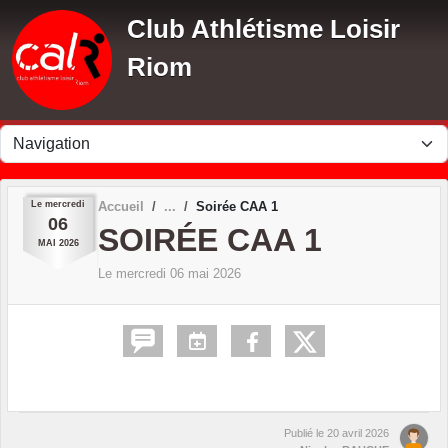
Panneau de gestion des cookies
Club Athlétisme Loisir
Riom
Le
mercredi
Accueil
Soirée CAA 1
06
SOIRÉE CAA 1
MAI
2026
Le
mercredi
06
mai
2026
Publié le
20 avril 2026