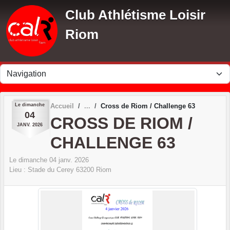
Panneau de gestion des cookies
Club Athlétisme Loisir
Riom
Le
dimanche
Accueil
Cross de Riom / Challenge 63
04
CROSS DE RIOM /
JANV.
2026
CHALLENGE 63
Le
dimanche
04
janv.
2026
Lieu :
Stade du Cerey
63200
Riom