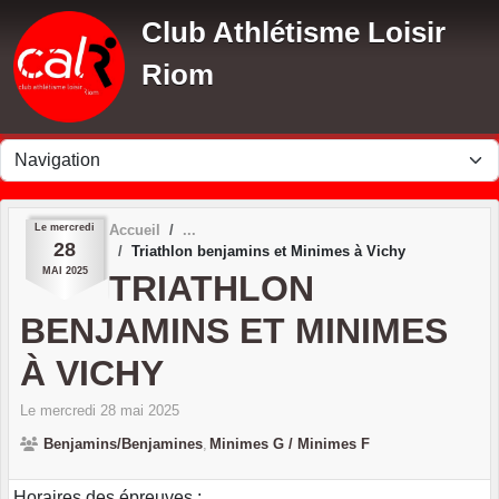
Panneau de gestion des cookies
Club Athlétisme Loisir
Riom
Le
mercredi
Accueil
28
Triathlon benjamins et Minimes à Vichy
MAI
2025
TRIATHLON
BENJAMINS ET MINIMES
À VICHY
Le
mercredi
28
mai
2025
Benjamins/Benjamines
Minimes G / Minimes F
Horaires des épreuves :