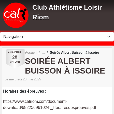
Panneau de gestion des cookies
Club Athlétisme Loisir
Riom
Le
mercredi
Accueil
Soirée Albert Buisson à Issoire
28
SOIRÉE ALBERT
MAI
2025
BUISSON À ISSOIRE
Le
mercredi
28
mai
2025
Horaires des épreuves :
https://www.calriom.com/document-
download/682256961024f_Horairesdespreuves.pdf