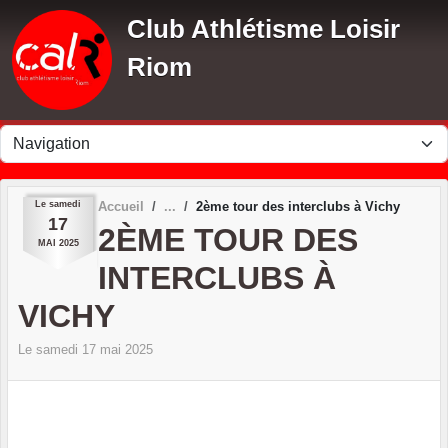
Panneau de gestion des cookies
Club Athlétisme Loisir
Riom
Le
samedi
Accueil
2ème tour des interclubs à Vichy
17
2ÈME TOUR DES
MAI
2025
INTERCLUBS À
VICHY
Le
samedi
17
mai
2025