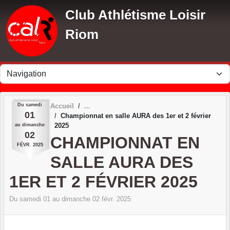
Panneau de gestion des cookies
Club Athlétisme Loisir
Riom
Du
samedi
Accueil
01
Championnat en salle AURA des 1er et 2 février
2025
au
dimanche
02
CHAMPIONNAT EN
FÉVR.
2025
SALLE AURA DES
1ER ET 2 FÉVRIER 2025
Du
samedi
01
au
dimanche
02
févr.
2025