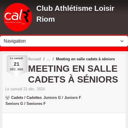
Panneau de gestion des cookies
Club Athlétisme Loisir
Riom
Le
samedi
Accueil
Meeting en salle cadets à séniors
21
MEETING EN SALLE
DÉC.
2024
CADETS À SÉNIORS
Le
samedi
21
déc.
2024
Cadets / Cadettes
Juniors G / Juniors F
Seniors G / Seniores F