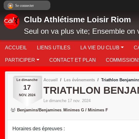
Panneau de gestion des cookies
Se connecter
Club Athlétisme Loisir Riom
Seul on va plus vite; Ensemble on v
ACCUEIL
LIENS UTILES
LA VIE DU CLUB
C
PARTICIPER
CONTACT ET PLAN
COMMISSION
Accueil
Les évènements
Triathlon Benjamin
Le
dimanche
17
TRIATHLON BENJAM
NOV.
2024
Le
dimanche
17
nov.
2024
Benjamins/Benjamines
Minimes G / Minimes F
Horaires des épreuves :