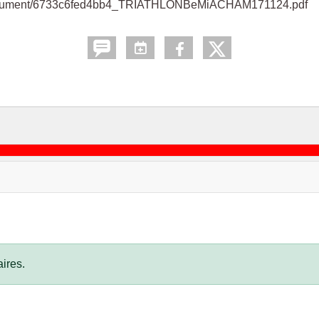
4/document/6733c6fed4bb4_TRIATHLONBeMiACHAM171124.pdf
ires.